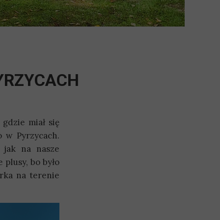
PYRZYCACH
 gdzie miał się
o w Pyrzycach.
 jak na nasze
 plusy, bo było
rka na terenie