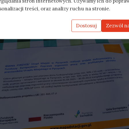
eglądania stron internetowych. Używamy ich do popraw
 grubszych incydentów nie dochodziło, ale to pokazuj
onalizacji treści, oraz analizy ruchu na stronie.
 nasi strażacy :). Impreza była bardzo udana przynaj
Nad wszystkim zresztą czuwała zadowolona Pani Bur
Dostosuj
Zezwól na