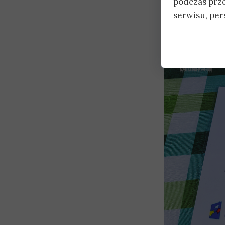
podczas prz
siatkarskim do
serwisu, pers
rolę sprawują
perspektywy. 
Podzińska.