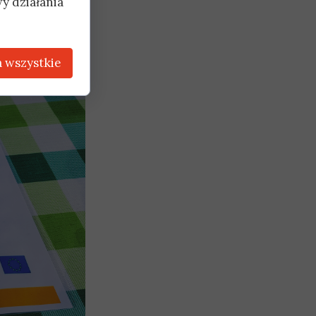
y działania
e jak potrzebną
mniej z naszej
mistrz Marzena
 wszystkie