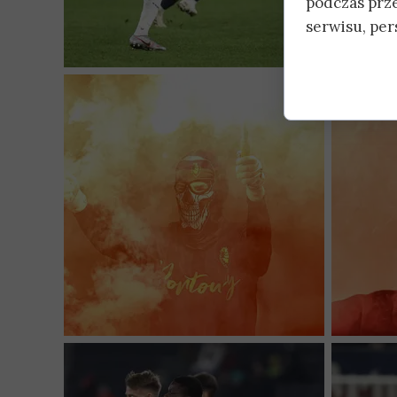
podczas prz
serwisu, pers