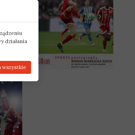
rządzeniu
y działania
 wszystkie