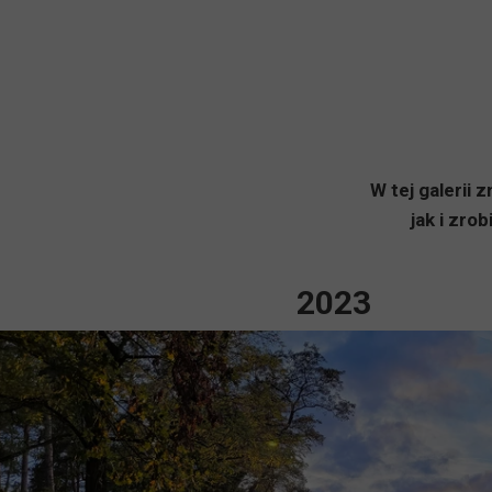
W tej galerii
jak i zro
2023